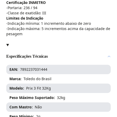
Certificação INMETRO
-Portaria: 236 / 94
-Classe de exatidão: III
Limites de Indicação
-Indicação mínima: 1 incremento abaixo de zero
-Indicação máxima: 5 incrementos acima da capacidade de
pesagem
Especificações Técnicas
EAN
7892237031444
Marca
Toledo do Brasil
Imagem ampliada do produto
Modelo
Prix 3 Fit 32Kg
Use scroll para zoom, arraste pa
Peso Máximo Suportado
32kg
Com Mastro
Não
Peso Mínimo
2g