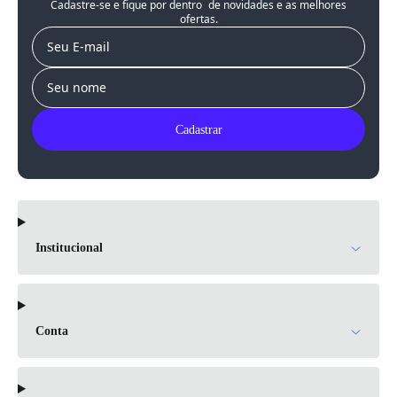
Cadastre-se e fique por dentro de novidades e as melhores
ofertas.
E-mail
Nome
Cadastrar
Institucional
Quem Somos
Conta
Visite Nossa Loja
Minha Conta
Nosso Blog