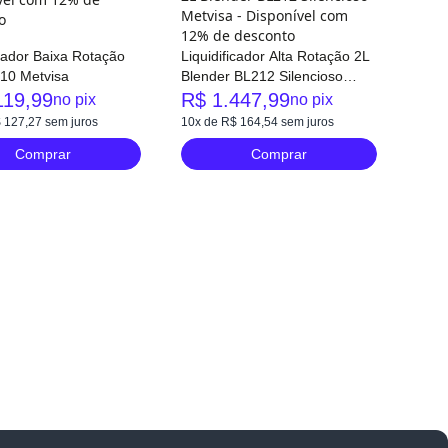
icador Baixa Rotação
Liquidificador Alta Rotação 2L
.10 Metvisa
Blender BL212 Silencioso
Metvisa
119,99
R$ 1.447,99
no pix
no pix
 127,27
sem juros
10x de R$ 164,54
sem juros
Comprar
Comprar