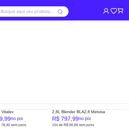
Moedores de Café
Moedores de Carne
Relevância
Moinhos de Pão
Processadores de Alimentos
Refresqueiras de Suco
Serras Fita
Visa Coolers
FF
12% OFF
icador Baixa Rotação
Liquidificador Alta Rotação
 Vitalex
2,8L Blender BLA2,8 Metvisa
9,99
R$ 797,99
no pix
no pix
 78,40
sem juros
10x de R$ 90,68
sem juros