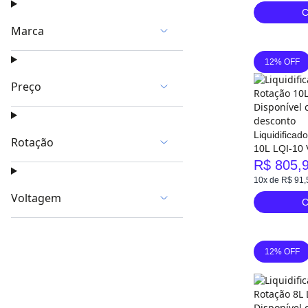
Massas e molhos
C
Sucos e vitaminas
Marca
Marchesoni
12% OFF
Metvisa
Skymsen
Preço
Vitalex
R$ 1.020,00 - R$ 1.260,00
R$ 1.260,00 - R$ 2.999,99
Liquidificad
R$ 478,40 - R$ 1.020,00
Rotação
10L LQI-10 V
R$ 805,
Alta
10x de R$ 91,
Baixa
Voltagem
C
110V
220V
Bivolt
12% OFF