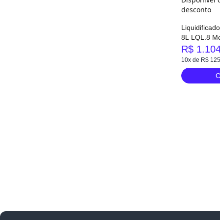
Liquidificad
8L LQL.8 Me
R$ 1.10
10x de R$ 125
C