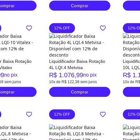
omprar
Comprar
12% OFF
12% O
or Baixa Rotação
Liquidificador Baixa Rotação
Liquidif
italex
4L LQI.4 Metvisa
10L LQL
99
R$ 1.076,99
R$ 1.
no pix
no pix
59
sem juros
10x de R$ 122,38
sem juros
10x de R$
omprar
Comprar
12% OFF
12% O