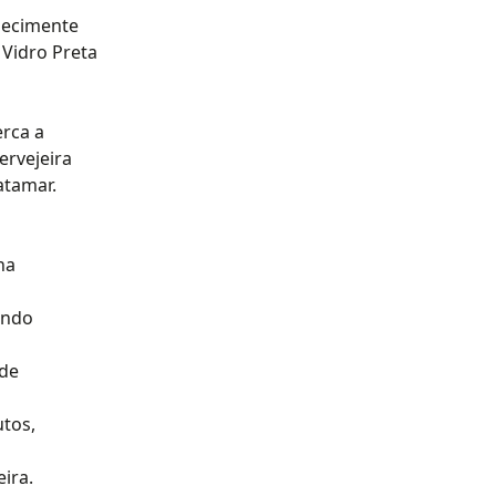
elecimente
 Vidro Preta
erca a
ervejeira
atamar.
na
indo
 de
utos,
ira.