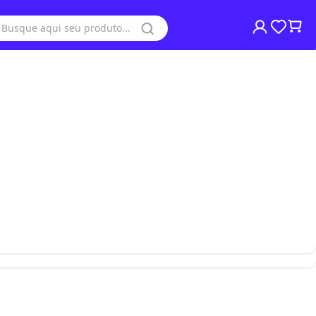
Moedores de Café
Moedores de Carne
Moinhos de Pão
Avise-me quando estiver
Processadores de Alimentos
disponivel
Refresqueiras de Suco
Serras Fita
Visa Coolers
Enviar