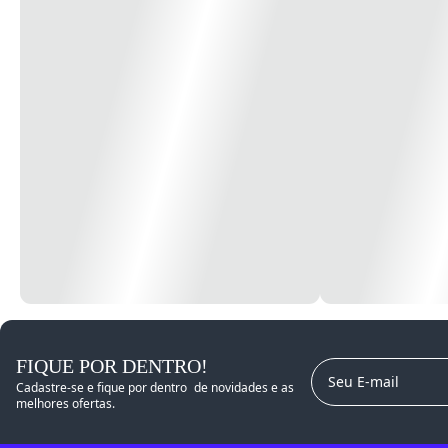
FIQUE POR DENTRO!
E-mail
Nome
Cadastre-se e fique por dentro de novidades e as
melhores ofertas.