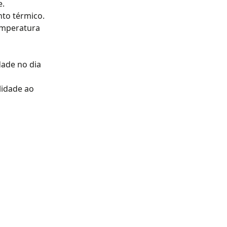
e.
nto térmico.
emperatura
dade no dia
lidade ao