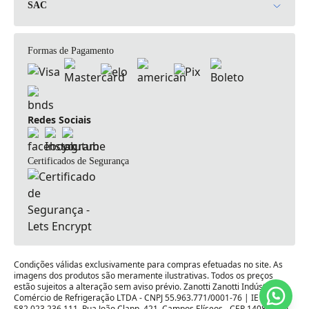
SAC
Política de Privacidade de Dados
(16)3961-8800
Política de Troca, Devolução e Cancelamento
Formas de Pagamento
sac@zanottirefrigeracao.com.br
Política de Cupons
Dúvidas Frequentes
Redes Sociais
Fale Conosco
Certificados de Segurança
Condições válidas exclusivamente para compras efetuadas no site. As
imagens dos produtos são meramente ilustrativas. Todos os preços
estão sujeitos a alteração sem aviso prévio. Zanotti Zanotti Indústria e
Comércio de Refrigeração LTDA - CNPJ 55.963.771/0001-76 | IE
582.023.236.111. Rua João Clapp, 421, Campos Elíseos - CEP 14080-350 -