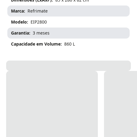
Marca
Refrimate
Modelo
EIP2800
Garantia
3 meses
Capacidade em Volume
860 L
Imagem ampliada do produto
Use scroll para zoom, arraste pa