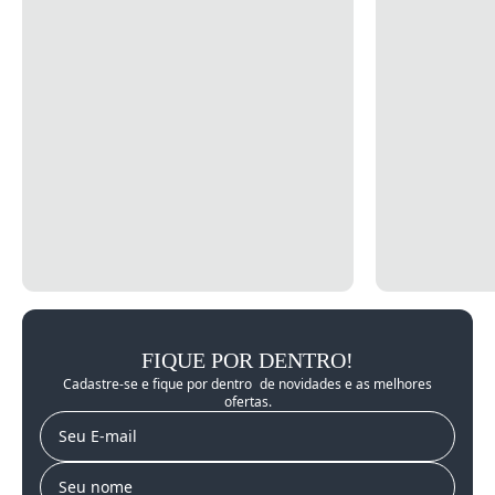
FIQUE POR DENTRO!
Cadastre-se e fique por dentro de novidades e as melhores
ofertas.
E-mail
Nome