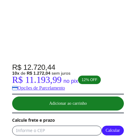
✕
R$ 12.720,44
10x
de
R$ 1.272,04
sem juros
R$ 11.193,99
12% OFF
no pix
Opções de Parcelamento
Adicionar ao carrinho
Calcule frete e prazo
Calcular