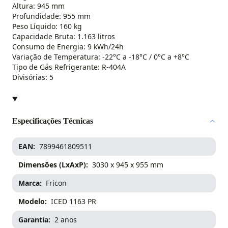
Altura: 945 mm
Profundidade: 955 mm
Peso Líquido: 160 kg
Capacidade Bruta: 1.163 litros
Consumo de Energia: 9 kWh/24h
Variação de Temperatura: -22°C a -18°C / 0°C a +8°C
Tipo de Gás Refrigerante: R-404A
Imagem ampliada do produto
Divisórias: 5
Use scroll para zoom, arraste pa
Especificações Técnicas
EAN
7899461809511
Dimensões (LxAxP)
3030 x 945 x 955 mm
Marca
Fricon
Modelo
ICED 1163 PR
Garantia
2 anos