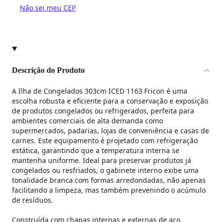
Não sei meu CEP
✕
1x
R$ 12.720,44
sem juros
R$ 12.720,44
2x
R$ 6.360,22
sem juros
R$ 12.720,44
3x
R$ 4.240,15
sem juros
R$ 12.720,44
4x
R$ 3.180,11
sem juros
R$ 12.720,44
5x
R$ 2.544,09
sem juros
R$ 12.720,44
Descrição do Produto
6x
R$ 2.120,07
sem juros
R$ 12.720,44
7x
R$ 1.817,21
sem juros
R$ 12.720,44
A Ilha de Congelados 303cm ICED 1163 Fricon é uma
8x
R$ 1.590,06
sem juros
R$ 12.720,44
escolha robusta e eficiente para a conservação e exposição
9x
R$ 1.413,38
sem juros
R$ 12.720,44
10x
R$ 1.272,04
sem juros
R$ 12.720,44
de produtos congelados ou refrigerados, perfeita para
11x
R$ 1.165,30
com juros
R$ 12.818,30
ambientes comerciais de alta demanda como
12x
R$ 1.071,48
com juros
R$ 12.857,76
supermercados, padarias, lojas de conveniência e casas de
carnes. Este equipamento é projetado com refrigeração
estática, garantindo que a temperatura interna se
mantenha uniforme. Ideal para preservar produtos já
congelados ou resfriados, o gabinete interno exibe uma
tonalidade branca com formas arredondadas, não apenas
facilitando a limpeza, mas também prevenindo o acúmulo
de resíduos.
Construída com chapas internas e externas de aço