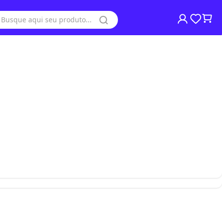
Moedores de Café
Moedores de Carne
Moinhos de Pão
Processadores de Alimentos
Refresqueiras de Suco
ntrado.
Serras Fita
Visa Coolers
o há erros de digitação.